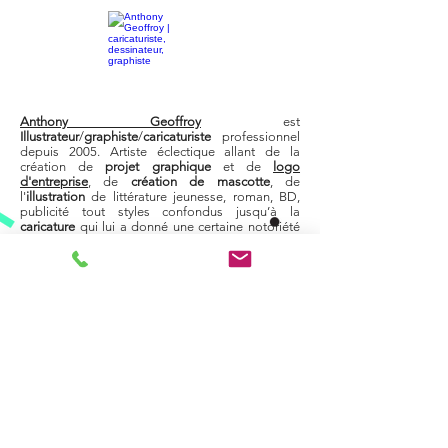
Anthony Geoffroy
est
Illustrateur
/
graphiste
/
caricaturiste
professionnel
depuis 2005. Artiste éclectique allant de la
création de
projet graphique
et de
logo
d'entreprise
, de
création de
mascotte
, de
l'
illustration
de littérature jeunesse, roman, BD,
publicité tout styles confondus jusqu’à la
caricature
qui lui a donné une certaine notoriété
dans le milieu.