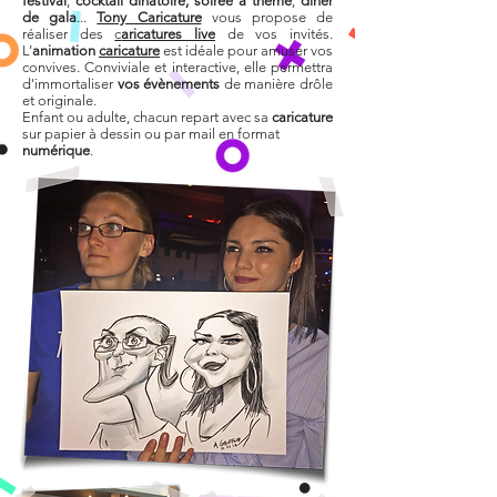
festival
,
cocktail dînatoire, soirée à thème
,
dîner
de gala
...
Tony Caricature
vous propose de
réaliser des
c
aricatures live
de vos invités
.
L
’
animation
caricature
est idéale pour amuser vos
convives. Conviviale et interactive, elle permettra
d'immortaliser
vos évènements
de manière drôle
et originale.
Enfant ou adulte, chacun repart avec sa
caricature
sur papier à dessin ou par mail en format
numérique
.