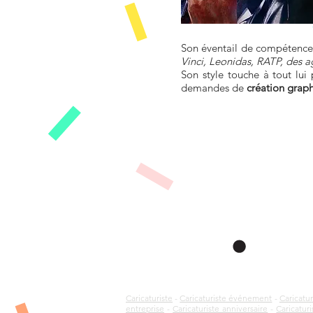
Son éventail de compétences
Vinci, Leonidas, RATP, des 
Son style touche à tout lui
demandes de
création grap
Caricaturiste
-
Caricaturiste événement
-
Caricatu
entreprise
-
Caricaturiste anniversaire
-
Caricaturi