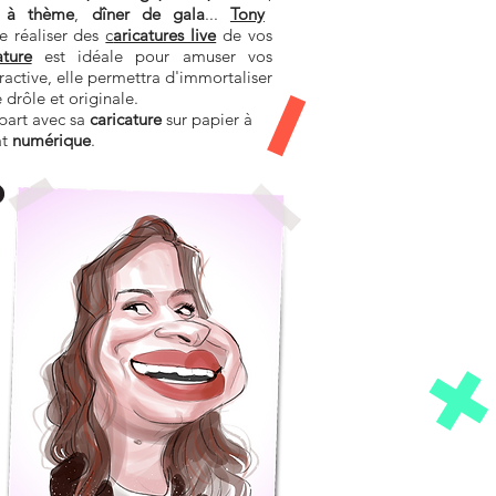
ée à thème
,
dîner de gala
...
Tony
 réaliser des
c
aricatures live
de vos
ature
est idéale pour amuser vos
ractive, elle permettra d'immortaliser
drôle et originale.
epart avec sa
caricature
sur papier à
at
numérique
.