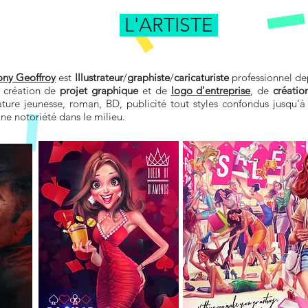
L'ARTISTE
ony Geoffroy
est
Illustrateur
/
graphiste
/
caricaturiste
professionnel dep
a création de
projet graphique
et de
logo d'entreprise
, de
créatio
rature jeunesse, roman, BD, publicité tout styles confondus jusqu’à
ine notoriété dans le milieu.