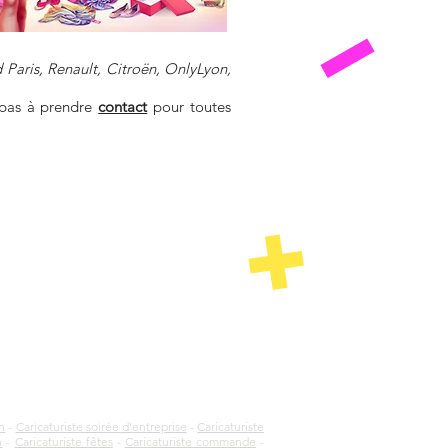
 Paris, Renault, Citroën, OnlyLyon,
z pas à prendre
contact
pour toutes
n
-
Caricaturiste soirée d’entreprise
-
Caricaturiste
n
-
Caricaturiste fêtes
-
Caricaturiste commande
-