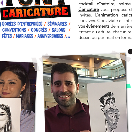
cocktail dînatoire, soir
Caricature
vous propose de
invités
. L
’
animation
caric
convives. Conviviale et inte
vos évènements
de manière 
Enfant ou adulte, chacun r
dessin ou par mail en form