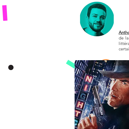
Anth
de l
litté
certa