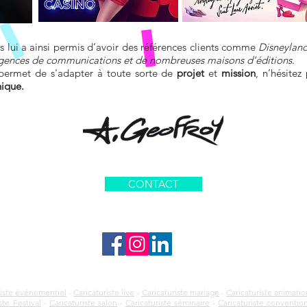
 lui a ainsi permis d’avoir des références clients comme
Disneyland
agences de communications et de nombreuses maisons d’éditions
.
 permet de s'adapter à toute sorte de
projet
et
mission
, n’hésite
hique.
CONTACT
riste événementiel
-
Caricaturiste live
-
Caricaturiste mariage
-
Caricaturiste animatio
ste Festival
-
Caricaturiste salon
-
Caricaturiste séminaire
-
Caricaturiste conventio