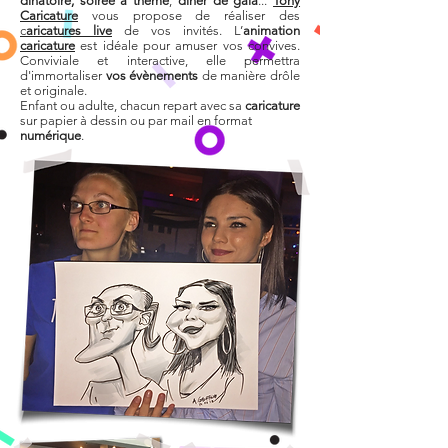
dînatoire, soirée à thème
,
dîner de gala
...
Tony
Caricature
vous propose de réaliser des
c
aricatures live
de vos invités
. L
’
animation
caricature
est idéale pour amuser vos convives.
Conviviale et interactive, elle permettra
d'immortaliser
vos évènements
de manière drôle
et originale.
Enfant ou adulte, chacun repart avec sa
caricature
sur papier à dessin ou par mail en format
numérique
.