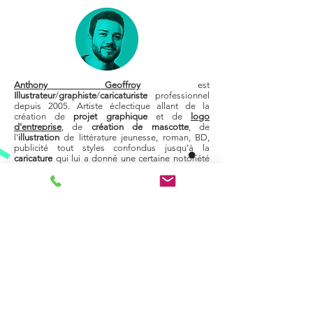
Anthony Geoffroy
est
Illustrateur
/
graphiste
/
caricaturiste
professionnel
depuis 2005. Artiste éclectique allant de la
création de
projet graphique
et de
logo
d'entreprise
, de
création de
mascotte
, de
l'
illustration
de littérature jeunesse, roman, BD,
publicité tout styles confondus jusqu’à la
caricature
qui lui a donné une certaine notoriété
dans le milieu.